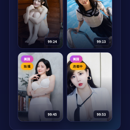
菲 等
长夜倒影是一部以战
雾岛信号是一部以犯
争为核心的影视作
罪为核心的影视作
品，围绕危机、反转
品，围绕危机、反转
与人物成长展开，整
与人物成长展开，整
体节奏紧凑，值得推
30,716
7.4
战争
体节奏紧凑，值得推
荐观看。
97,480
8.5
犯罪
荐观看。
99:24
99:13
深海来信
风暴迷雾·典藏
美国
美国
纪录片
2024
综艺
2024
独播
连载中
主演：
易烊千玺、黄
主演：
刘亦菲、黄渤
渤 等
等
深海来信是一部以悬
风暴迷雾·典藏是一
疑为核心的影视作
部以动漫为核心的影
品，围绕危机、反转
视作品，围绕危机、
与人物成长展开，整
反转与人物成长展
体节奏紧凑，值得推
开，整体节奏紧凑，
73,463
9.4
80,989
8.5
悬疑
动漫
荐观看。
值得推荐观看。
99:45
99:53
异境降临·典藏
迷城入口·典藏