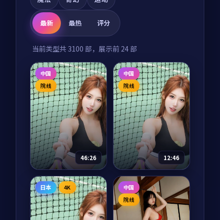
最新
最热
评分
当前类型共
3100
部，展示前
24
部
中国
中国
院线
院线
46:26
12:46
千里江山图
我们的丝绸之路
日本
4K
中国
电视剧
2025
纪录片
2025
院线
主演：
张译、王凯 等
主演：
任达华、陈坤