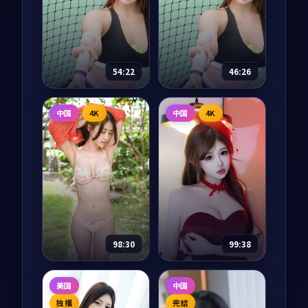
从骆驼到中欧班列，
冲绳石垣岛的潜水教
十二集纪录片把两千
练志保收到一份来自
年的丝绸之路重新走
神户的旧明信片，落
了一遍。每一集都从
款人正是十二年前在
69,239
9.0
剧情
一件文物开始，回到
岛上失踪的初恋。一
85,811
8.7
爱情
正在重新连接的当
封封慢慢寄到的明信
54:22
46:26
下。
片，把太平洋的风温
柔地吹回岸边。
银河奇旅
千里江山图
中国
4K
中国
4K
动漫
2025
电视剧
2025
主演：
神谷浩史、花
主演：
张译、王凯 等
泽香菜 等
1936 年从上海到延安
宇宙历 273 年，地球
的「千里护图」秘密
少年宿星因为一次实
任务中，三个本毫不
验事故意外被传送到
相干的男女肩负把一
银河系另一端，他需
卷珍贵山河图安全送
87,759
8.6
战争
要在 365 天内集齐七
达的责任。一路上每
63,395
8.7
科幻
块碎片回到地球。每
一寸山河，都是被付
98:30
99:38
一站他都遇到了一个
出过代价的故...
本不该...
无名回声·典藏
断桥信号·典藏
美国
中国
电影
2020
纪录片
2017
独播
完结