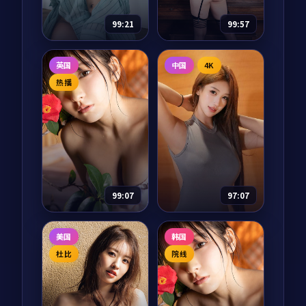
85,324
8.6
剧情
来。故乡像一杯放久
一日三餐、整理衣
97,499
8.6
喜剧
了的茶，他们慢慢把
柜、阳台种菜，把综
99:21
99:57
它重新泡热。
艺还给「家」。
雪后的告白
断桥追凶
英国
中国
4K
电影
2025
动漫
2024
热播
主演：
朴宝剑、金高
主演：
章子怡、河正
银 等
宇 等
江原道滑雪场救援队
断桥追凶是一部以冒
员李俊浩在一场暴风
险为核心的影视作
雪中救下了一个不愿
品，围绕危机、反转
告诉名字的女人。第
与人物成长展开，整
二天天亮，她已不见
体节奏紧凑，值得推
75,584
8.5
66,305
7.7
爱情
冒险
踪影，只留下一封写
荐观看。
99:07
97:07
给「下一场雪」的告
白。
霓虹回廊·纪念
霓虹边界
美国
韩国
版
纪录片
2024
纪录片
2024
杜比
院线
主演：
雷佳音、木村
主演：
沈腾、周迅 等
拓哉 等
霓虹边界是一部以爱
霓虹回廊·纪念版是
情为核心的影视作