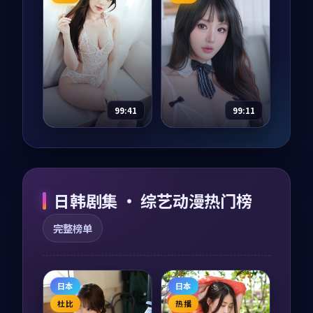
主演：
木村拓哉、雷
主演：
周迅、木村拓
佳音 等
哉 等
无名回声·典藏是一
断桥信号·典藏是一
部以惊悚为核心的影
部以爱情为核心的影
视作品，围绕危机、
视作品，围绕危机、
反转与人物成长展
反转与人物成长展
开，整体节奏紧凑，
开，整体节奏紧凑，
17,374
9.5
8,461
9.5
惊悚
爱情
值得推荐观看。
值得推荐观看。
99:41
99:11
危城悬案
深海列车·典藏
纪录片
2018
综艺
2018
主演：
易烊千玺、雷
主演：
章子怡、雷佳
日韩剧集 · 综艺动漫热门榜
佳音 等
音 等
危城悬案是一部以喜
深海列车·典藏是一
完整榜单
剧为核心的影视作
部以战争为核心的影
品，围绕危机、反转
视作品，围绕危机、
与人物成长展开，整
反转与人物成长展
体节奏紧凑，值得推
开，整体节奏紧凑，
29,822
9.5
34,567
9.5
喜剧
战争
荐观看。
值得推荐观看。
日本
日本
杜比
热播