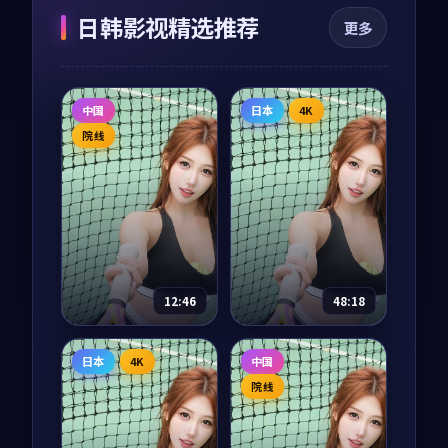
日韩影视精选推荐
更多
中国
日本
4K
院线
12:46
48:18
我们的丝绸之路
海风从南来
日本
4K
中国
纪录片
2025
电视剧
2025
院线
主演：
任达华、陈坤
主演：
长泽雅美、阿
部宽 等
从长安到撒马尔罕、