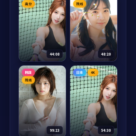
动漫
2025
电影
2025
高分
院线
主演：
神谷浩史、花
主演：
周冬雨、朱亚
泽香菜 等
文 等
宇宙历 273 年，地球
云南红河谷的国境小
少年宿星因为一次实
城，咖啡庄园女主人
验事故意外被传送到
在春天迎来一位失忆
银河系另一端，他需
的旅客。他唯一记得
要在 365 天内集齐七
的信息只有「北纬 23
63,395
8.7
73,636
8.6
科幻
剧情
块碎片回到地球。每
度」。一个春天的相
44:08
48:20
一站他都遇到了一个
处，让两个迷路的人
本不该...
各自找到归途...
春天的第一封信
春夜江湖记
韩国
日本
4K
电视剧
2025
电视剧
2025
院线
主演：
长泽雅美、苍
主演：
章子怡、吴磊
井优 等
等
横滨港的小邮局每年
南宋绍兴年间，临安
三月一日会开放收寄
城外的「春夜阁」是
「春信」的服务。今
江湖人歇脚的中转
年第一封投递出的
站。茶博士苏婵儿每
「春信」从一封寻人
晚听到的传奇，从一
90,681
8.6
78,993
8.4
剧情
动作
启事开始，把一段被
个剑客失踪的春雨之
99:23
54:30
搁置的家族秘密慢慢
夜开始，串起整个江