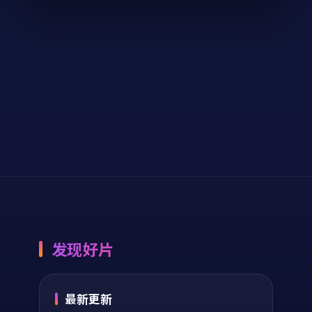
电影
2024
电影
2024
主演：
周迅、章子怡
主演：
木村拓哉、黄
等
渤 等
异境降临·典藏是一
迷城入口·典藏是一
部以惊悚为核心的影
部以科幻为核心的影
视作品，围绕危机、
视作品，围绕危机、
反转与人物成长展
反转与人物成长展
开，整体节奏紧凑，
开，整体节奏紧凑，
34,916
8.5
11,190
9.4
惊悚
科幻
值得推荐观看。
值得推荐观看。
发现好片
最新更新